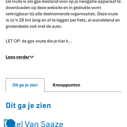
De route is als gpx-bestand voor op je navigatie-apparaat te
downloaden op deze website en in gedrukte vorm
verkrijgbaar bij alle deelnemende organisaties. Deze route
is zo’n 28 km lang en af te leggen per fiets, al wandelend en
grotendeels ook met de auto.
LET OP: de gpx-route die je hier k…
Lees verder
Dit ga je zien
Knooppunten
Dit ga je zien
Hotel Van Saaze
1