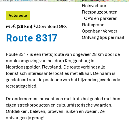
g
g
i
Leaflet
|
©
OpenStreetMap
contributors
a
r
l
o
e
L
a
Fietsverhuur
e
e
j
l
k
d
r
w
a
r
n
n
Fietspauzepunten
l
r
e
s
o
b
t
Autoroute
b
b
u
TOP's en parkeren
i
K
t
o
/
u
u
m
b
o
Plattegrond
n
/
(28 km)
Download GPX
r
r
a
r
d
Openbaar Vervoer
g
g
a
t
Route 8317
e
Ontvang tips per mail
n
V
o
o
Route 8317 is een (fiets)route van ongeveer 28 km door de
r
mooie omgeving van het dorp Kraggenburg in
s
t
Noordoostpolder, Flevoland. De route verbindt alle
toeristisch interessante locaties met elkaar. De naam is
gerelateerd aan de postcode van het bijzonder gevarieerde
recreatiegebied.
De ondernemers presenteren met trots het gebied met hun
eigen streekproducten en cultuurhistorische waarden.
Ontdekken, beleven, proeven, ruiken en voelen. Ze
ontvangen je graag!