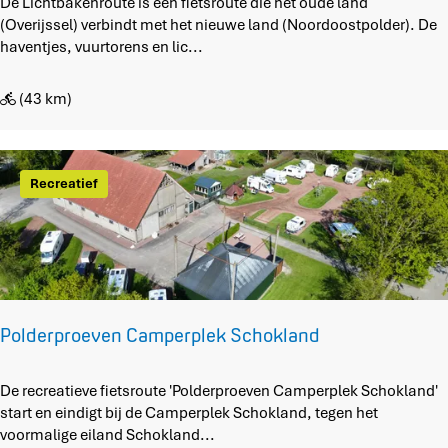
L
De Lichtbakenroute is een fietsroute die het oude land
W
i
(Overijssel) verbindt met het nieuwe land (Noordoostpolder). De
i
c
haventjes, vuurtorens en lic...
j
h
z
t
e
(43 km)
b
a
k
e
Recreatief
n
r
o
u
t
e
Polderproeven Camperplek Schokland
P
De recreatieve fietsroute 'Polderproeven Camperplek Schokland'
o
start en eindigt bij de Camperplek Schokland, tegen het
l
voormalige eiland Schokland...