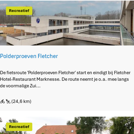
t
e
e
Recreatief
r
d
o
o
r
k
i
j
Polderproeven Fletcher
k
j
P
De fietsroute 'Polderproeven Fletcher' start en eindigt bij Fletcher
e
o
Hotel-Restaurant Marknesse. De route neemt je o.a. mee langs
s
l
de voormalige Zui...
d
e
(24,6 km)
r
p
r
o
Recreatief
e