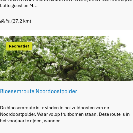
o
l
Luttelgeest en M...
r
d
d
e
(27,2 km)
o
r
o
p
s
r
t
o
Recreatief
p
e
o
v
l
e
d
n
e
V
r
a
(
n
Bloesemroute Noordoostpolder
3
d
)
e
B
De bloesemroute is te vinden in het zuidoosten van de
r
l
Noordoostpolder. Waar volop fruitbomen staan. Deze route is in
V
o
het voorjaar te rijden, wannee...
a
e
l