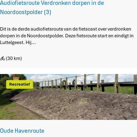
(
e
Audiofietsroute Verdronken dorpen in de
2
N
Noordoostpolder (3)
)
o
o
r
A
Dit is de derde audiofietsroute van de fietscast over verdronken
d
u
dorpen in de Noordoostpolder. Deze fietsroute start en eindigt in
o
d
Luttelgeest. Hij...
o
i
s
o
(30 km)
t
f
p
i
o
e
l
t
Recreatief
d
s
e
r
r
o
u
t
e
V
Oude Havenroute
e