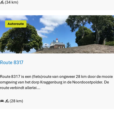
S
e
(34 km)
c
R
h
o
o
n
k
d
Autoroute
l
j
a
e
n
K
d
r
a
g
g
Route 8317
e
n
R
Route 8317 is een (fiets)route van ongeveer 28 km door de mooie
b
o
omgeving van het dorp Kraggenburg in de Noordoostpolder. De
u
u
route verbindt allerlei...
r
t
g
e
,
(28 km)
8
V
3
o