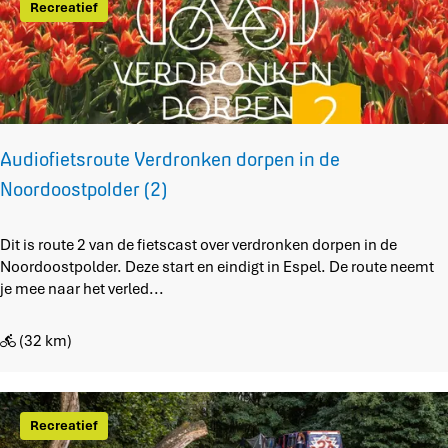
o
Recreatief
g
e
e
v
n
e
b
n
u
A
r
f
g
s
Audiofietsroute Verdronken dorpen in de
l
Noordoostpolder (2)
a
g
N
A
Dit is route 2 van de fietscast over verdronken dorpen in de
a
u
Noordoostpolder. Deze start en eindigt in Espel. De route neemt
g
d
je mee naar het verled...
e
i
l
o
(32 km)
e
f
i
e
t
Recreatief
s