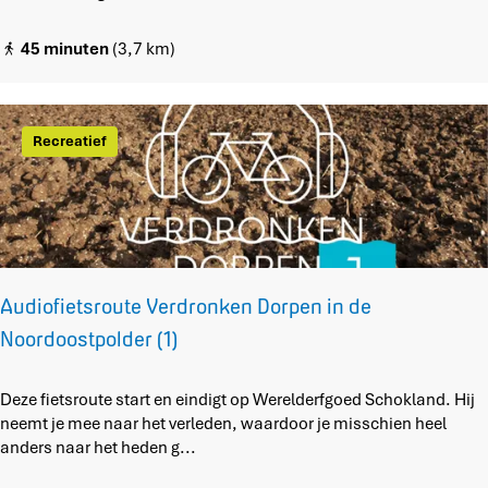
l
d
l
e
45 minuten
(3,7 km)
e
l
r
e
w
n
a
v
Recreatief
a
a
r
n
d
f
i
e
t
s
Audiofietsroute Verdronken Dorpen in de
h
Noordoostpolder (1)
u
b
K
A
Deze fietsroute start en eindigt op Werelderfgoed Schokland. Hij
r
u
neemt je mee naar het verleden, waardoor je misschien heel
a
d
anders naar het heden g...
g
i