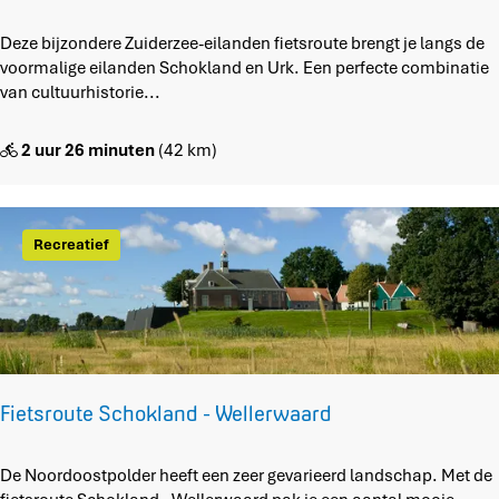
Z
Deze bijzondere Zuiderzee-eilanden fietsroute brengt je langs de
u
voormalige eilanden Schokland en Urk. Een perfecte combinatie
i
van cultuurhistorie...
d
e
2 uur 26 minuten
(42 km)
r
z
e
e
Recreatief
E
i
l
a
n
d
e
Fietsroute Schokland - Wellerwaard
n
r
F
De Noordoostpolder heeft een zeer gevarieerd landschap. Met de
o