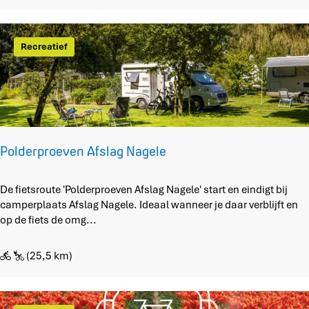
k
r
l
o
a
u
Recreatief
n
t
d
e
n
a
a
r
f
Polderproeven Afslag Nagele
i
e
t
P
De fietsroute 'Polderproeven Afslag Nagele' start en eindigt bij
s
o
camperplaats Afslag Nagele. Ideaal wanneer je daar verblijft en
h
l
op de fiets de omg...
u
d
b
e
(25,5 km)
K
r
r
p
a
r
g