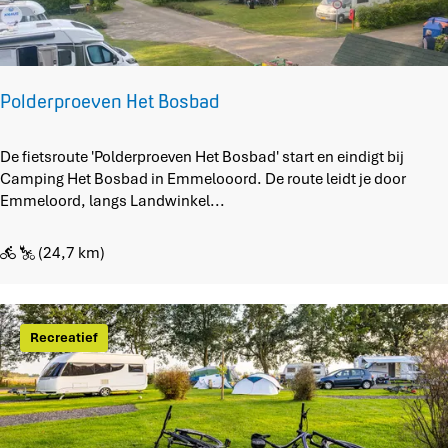
l
t
d
t
e
o
r
r
(
e
Polderproeven Het Bosbad
4
n
)
s
P
De fietsroute 'Polderproeven Het Bosbad' start en eindigt bij
v
o
Camping Het Bosbad in Emmelooord. De route leidt je door
a
l
Emmeloord, langs Landwinkel...
n
d
F
e
l
(24,7 km)
r
e
p
v
r
o
o
Recreatief
l
e
a
v
n
e
d
n
H