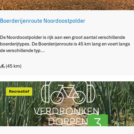
n
n
D
i
e
n
V
Boerderijenroute Noordoostpolder
d
e
e
e
N
B
De Noordoostpolder is rijk aan een groot aantal verschillende
n
o
o
boerderijtypes. De Boerderijenroute is 45 km lang en voert langs
k
o
e
de verschillende typ...
u
r
r
i
d
d
l
(45 km)
o
e
o
r
s
i
t
j
Recreatief
p
e
o
n
l
r
d
o
e
u
r
t