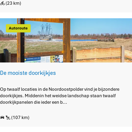
s
k
(23 km)
e
m
r
o
Autoroute
u
t
e
N
o
o
r
De mooiste doorkijkjes
d
o
D
Op twaalf locaties in de Noordoostpolder vind je bijzondere
o
e
doorkijkjes. Middenin het weidse landschap staan twaalf
s
m
doorkijkpanelen die ieder een b...
t
o
p
o
o
(107 km)
i
l
s
d