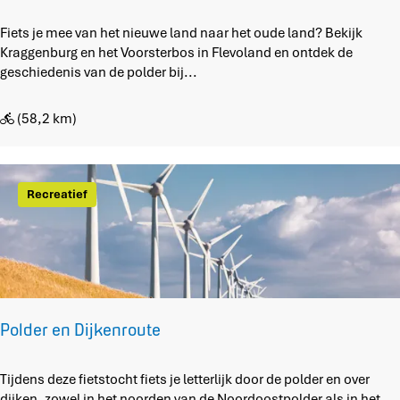
d
e
Z
Fiets je mee van het nieuwe land naar het oude land? Bekijk
r
u
Kraggenburg en het Voorsterbos in Flevoland en ontdek de
e
i
geschiedenis van de polder bij...
l
d
s
e
(58,2 km)
r
z
e
e
Recreatief
r
o
u
t
e
:
K
Polder en Dijkenroute
r
a
P
Tijdens deze fietstocht fiets je letterlijk door de polder en over
g
o
dijken, zowel in het noorden van de Noordoostpolder als in het