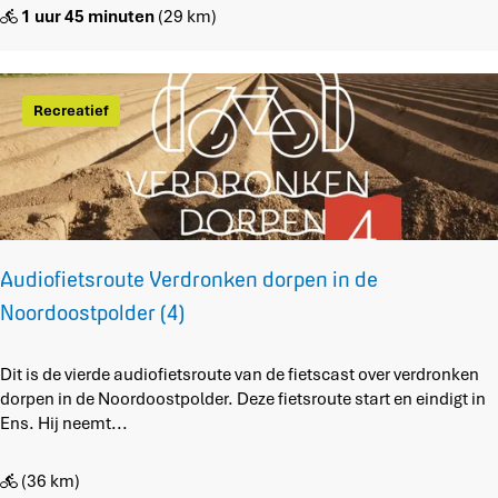
g
o
1 uur 45 minuten
(29 km)
e
f
n
i
b
e
u
t
Recreatief
r
s
g
r
n
o
a
u
a
t
r
e
f
V
Audiofietsroute Verdronken dorpen in de
i
e
Noordoostpolder (4)
e
r
t
d
s
r
A
Dit is de vierde audiofietsroute van de fietscast over verdronken
h
o
u
dorpen in de Noordoostpolder. Deze fietsroute start en eindigt in
u
n
d
Ens. Hij neemt...
b
k
i
M
e
o
(36 km)
a
n
f