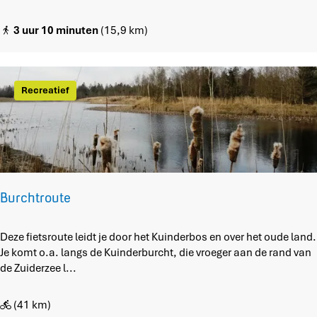
d
e
3 uur 10 minuten
(15,9 km)
l
e
n
v
Recreatief
a
n
f
i
e
t
s
Burchtroute
h
u
B
Deze fietsroute leidt je door het Kuinderbos en over het oude land.
b
u
Je komt o.a. langs de Kuinderburcht, die vroeger aan de rand van
S
r
de Zuiderzee l...
c
c
h
h
o
(41 km)
t