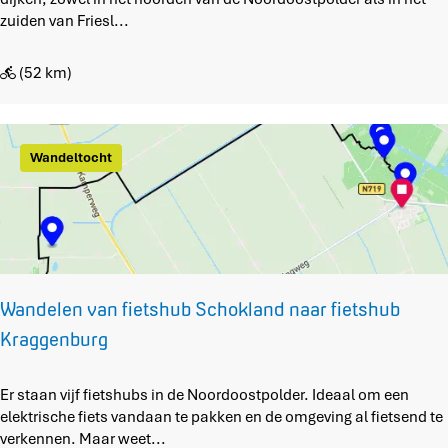
g
l
zuiden van Friesl...
e
d
n
e
b
(52 km)
r
u
e
r
n
g
D
Wandeltocht
-
i
E
j
l
k
b
e
u
n
r
r
g
o
Wandelen van fietshub Schokland naar fietshub
u
Kraggenburg
t
e
W
Er staan vijf fietshubs in de Noordoostpolder. Ideaal om een
a
elektrische fiets vandaan te pakken en de omgeving al fietsend te
n
verkennen. Maar weet...