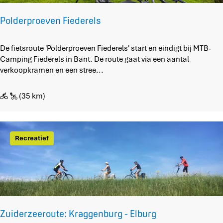
e
t
Polderproeven Fiederels
B
o
P
De fietsroute 'Polderproeven Fiederels' start en eindigt bij MTB-
s
o
Camping Fiederels in Bant. De route gaat via een aantal
b
l
verkoopkramen en een stree...
a
d
d
e
(35 km)
r
p
r
o
Recreatief
e
v
e
n
F
i
e
Zuiderzeeroute: Kraggenburg - Elburg