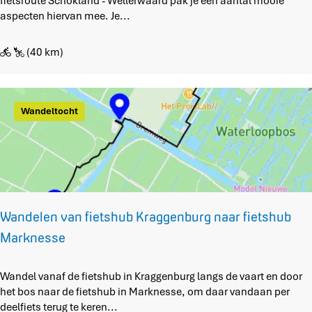
i
fietsroute Schokland - Wellerwaard pak je een aantal mooie
u
e
aspecten hiervan mee. Je...
t
t
e
s
(40 km)
r
o
u
t
Wandeltocht
e
S
c
h
o
k
l
Wandelen van fietshub Kraggenburg naar fietshub
a
Marknesse
n
d
-
W
Wandel vanaf de fietshub in Kraggenburg langs de vaart en door
W
a
het bos naar de fietshub in Marknesse, om daar vandaan per
e
n
deelfiets terug te keren...