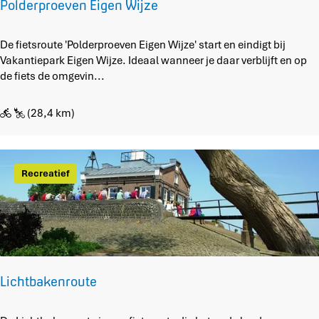
p
Polderproeven Eigen Wijze
r
o
P
De fietsroute 'Polderproeven Eigen Wijze' start en eindigt bij
u
o
Vakantiepark Eigen Wijze. Ideaal wanneer je daar verblijft en op
t
l
de fiets de omgevin...
e
d
e
(28,4 km)
r
p
r
o
Recreatief
e
v
e
n
E
i
g
Lichtbakenroute
e
n