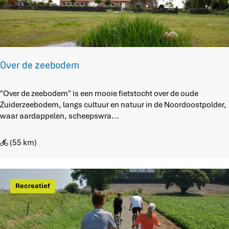
v
e
n
F
l
e
Over de zeebodem
t
c
O
"Over de zeebodem" is een mooie fietstocht over de oude
h
v
Zuiderzeebodem, langs cultuur en natuur in de Noordoostpolder,
e
e
waar aardappelen, scheepswra...
r
r
d
(55 km)
e
z
e
e
Recreatief
b
o
d
e