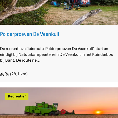
r
o
u
t
e
V
Polderproeven De Veenkuil
e
r
P
De recreatieve fietsroute 'Polderproeven De Veenkuil' start en
d
o
eindigt bij Natuurkampeerterrein De Veenkuil in het Kuinderbos
r
l
bij Bant. De route ne...
o
d
n
e
k
(28,1 km)
r
e
p
n
r
d
o
Recreatief
o
e
r
v
p
e
e