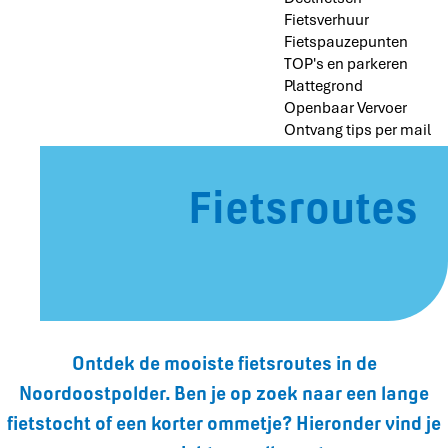
Fietsverhuur
Fietspauzepunten
TOP's en parkeren
Plattegrond
Openbaar Vervoer
Ontvang tips per mail
Fietsroutes
Ontdek de mooiste fietsroutes in de
Noordoostpolder. Ben je op zoek naar een lange
fietstocht of een korter ommetje? Hieronder vind je