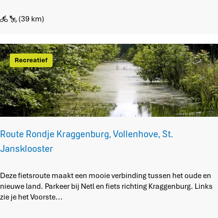
d
e
(39 km)
r
p
r
o
Recreatief
e
v
e
n
C
a
m
Route Rondje Kraggenburg, Vollenhove, St.
p
Jansklooster
e
r
p
R
Deze fietsroute maakt een mooie verbinding tussen het oude en
l
o
nieuwe land. Parkeer bij Netl en fiets richting Kraggenburg. Links
e
u
zie je het Voorste...
k
t