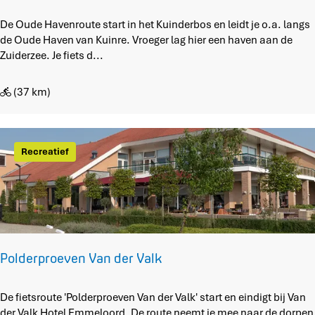
r
O
De Oude Havenroute start in het Kuinderbos en leidt je o.a. langs
d
u
de Oude Haven van Kuinre. Vroeger lag hier een haven aan de
r
d
Zuiderzee. Je fiets d...
o
e
n
H
k
(37 km)
a
e
v
n
e
d
n
Recreatief
o
r
r
o
p
u
e
t
n
e
i
n
Polderproeven Van der Valk
d
e
N
P
De fietsroute 'Polderproeven Van der Valk' start en eindigt bij Van
o
o
der Valk Hotel Emmeloord. De route neemt je mee naar de dorpen