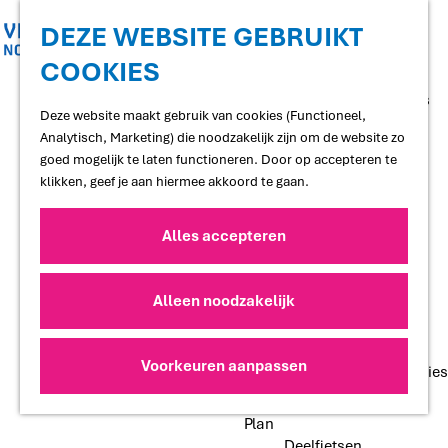
Shoppen
Uitgaan
DEZE WEBSITE GEBRUIKT
COOKIES
G
Proef
a
Restaurants en cafés
n
Deze website maakt gebruik van cookies (Functioneel,
Terrassen
a
Analytisch, Marketing) die noodzakelijk zijn om de website zo
Streekproducten
a
goed mogelijk te laten functioneren. Door op accepteren te
Voedselbossen
r
klikken, geef je aan hiermee akkoord te gaan.
Lokale makers
d
e
Alles accepteren
Slapen
h
Hotels
o
Vakantiewoningen
m
Alleen noodzakelijk
Bed and Breakfasts
e
Campings
p
Camperplaatsen
a
Voorkeuren aanpassen
Groepsaccommodaties
g
e
Plan
Deelfietsen