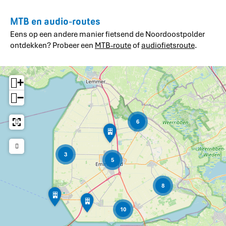
MTB en audio-routes
Eens op een andere manier fietsend de Noordoostpolder
ontdekken? Probeer een
MTB-route
of
audiofietsroute
.
+
−
6
P
o
l
3
d
5
e
r
p
8
Z
r
P
u
o
o
i
e
10
l
d
v
d