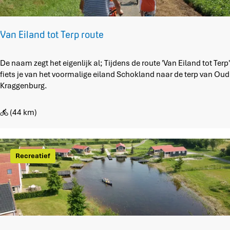
m
Van Eiland tot Terp route
V
De naam zegt het eigenlijk al; Tijdens de route 'Van Eiland tot Terp'
a
fiets je van het voormalige eiland Schokland naar de terp van Oud
n
Kraggenburg.
E
i
(44 km)
l
a
n
d
Recreatief
t
o
t
T
e
r