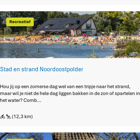
r
D
i
k
o
e
n
r
t
Recreatief
e
p
s
s
e
r
s
n
o
e
i
u
n
t
d
e
e
V
Stad en strand Noordoostpolder
N
e
o
r
S
Hou jij op een zomerse dag wel van een tripje naar het strand,
o
d
t
maar wil je niet de hele dag liggen bakken in de zon of spartelen in
r
r
a
het water? Comb...
d
o
d
o
n
e
o
k
(12,3 km)
n
s
e
s
t
n
t
p
d