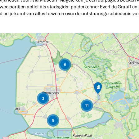
lijkheden voor.
Via Museum Nagele kun je een dorpsgids boeken
v
twee partijen actief als stadsgids:
polderkenner Evert de Graaff
en
ad en je komt van alles te weten over de ontstaansgeschiedenis va
6
V
u
u
2
r
11
t
o
r
5
e
n
p