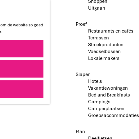
Shoppen
Uitgaan
Proef
n om de website zo goed
Restaurants en cafés
n.
Terrassen
Streekproducten
Voedselbossen
Lokale makers
Slapen
Hotels
Vakantiewoningen
Bed and Breakfasts
Campings
Camperplaatsen
Groepsaccommodaties
Plan
Deelfietsen