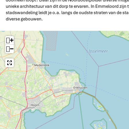
doorheen loopt? Daar zijn in de Noordoostpolder diverse moge
unieke architectuur van dit dorp te ervaren. In Emmeloord zijn 
stadswandeling leidt je o.a. langs de oudste straten van de st
diverse gebouwen.
+
−