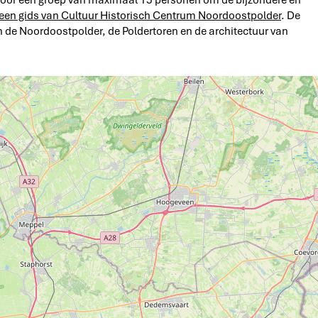
oor een groep van maximaal 15 personen om de bijzondere en
een gids van Cultuur Historisch Centrum Noordoostpolder
. De
n de Noordoostpolder, de Poldertoren en de architectuur van