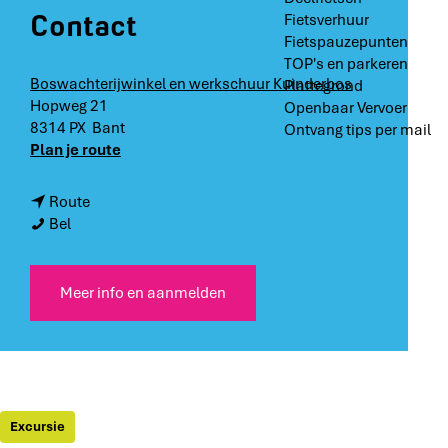
Contact
Fietsverhuur
Fietspauzepunten
TOP's en parkeren
Boswachterijwinkel en werkschuur Kuinderbos
Plattegrond
Hopweg 21
Openbaar Vervoer
8314 PX
Bant
Ontvang tips per mail
n
Plan je route
a
a
n
Route
r
S
a
Bel
S
p
a
p
e
r
e
u
S
Meer info en aanmelden
u
r
p
r
e
e
e
n
u
n
n
r
n
a
e
a
a
n
Excursie
a
r
n