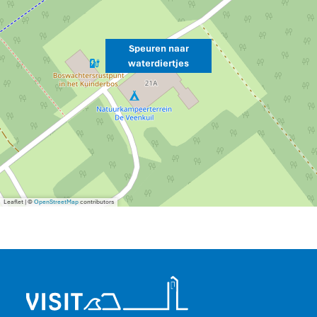
Speuren naar
waterdiertjes
Leaflet
|
©
OpenStreetMap
contributors