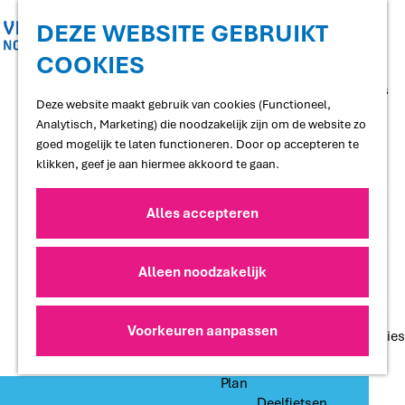
Shoppen
Uitgaan
DEZE WEBSITE GEBRUIKT
COOKIES
G
Proef
a
Restaurants en cafés
n
Deze website maakt gebruik van cookies (Functioneel,
Terrassen
a
Analytisch, Marketing) die noodzakelijk zijn om de website zo
Streekproducten
a
goed mogelijk te laten functioneren. Door op accepteren te
Voedselbossen
r
klikken, geef je aan hiermee akkoord te gaan.
Lokale makers
d
e
Alles accepteren
Slapen
h
Hotels
o
Vakantiewoningen
m
Alleen noodzakelijk
Bed and Breakfasts
e
Campings
p
Camperplaatsen
a
Voorkeuren aanpassen
Groepsaccommodaties
g
e
Plan
Deelfietsen