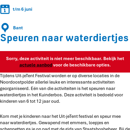
r
w
a
w
t/m 6 juni
a
a
a
t
r
t
e
w
Bant
e
r
a
Speuren naar waterdiertjes
r
d
t
d
i
e
i
e
r
e
r
d
Sorry, deze activiteit is niet meer beschikbaar. Bekijk het
r
t
i
actuele aanbod
voor de beschikbare opties.
t
j
e
j
e
r
Tijdens Uit-jeTent Festival worden er op diverse locaties in de
e
s
t
Noordoostpolder allerlei leuke en interessante activiteiten
s
j
georganiseerd. Eén van die activiteiten is het speuren naar
e
waterdiertjes in het Kuinderbos. Deze activiteit is bedoeld voor
s
kinderen van 6 tot 12 jaar oud.
Kom met je kinderen naar het Uit-jeTent festival en speur mee
naar waterdiertjes. Gewapend met emmers, loepjes en
schepnetten ga je op pad met de gids van Staatsbosbeheer. Bij de