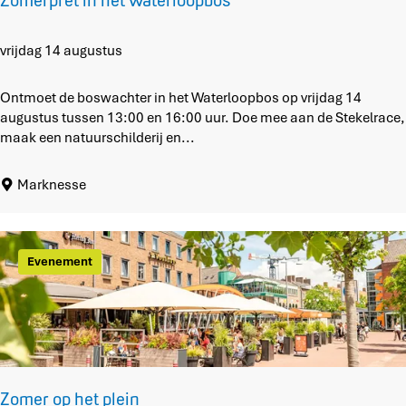
Zomerpret in het Waterloopbos
k
d
o
o
Z
vrijdag 14 augustus
s
o
t
m
Ontmoet de boswachter in het Waterloopbos op vrijdag 14
p
e
augustus tussen 13:00 en 16:00 uur. Doe mee aan de Stekelrace,
o
r
maak een natuurschilderij en...
l
p
d
r
Marknesse
e
e
r
t
i
n
Evenement
h
e
t
W
a
t
e
Zomer op het plein