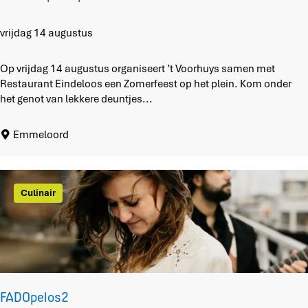
r
l
o
Z
vrijdag 14 augustus
o
o
p
m
Op vrijdag 14 augustus organiseert ’t Voorhuys samen met
b
e
Restaurant Eindeloos een Zomerfeest op het plein. Kom onder
o
r
het genot van lekkere deuntjes...
s
o
p
Emmeloord
h
e
t
p
Culinair
l
e
i
n
FADOpelos2