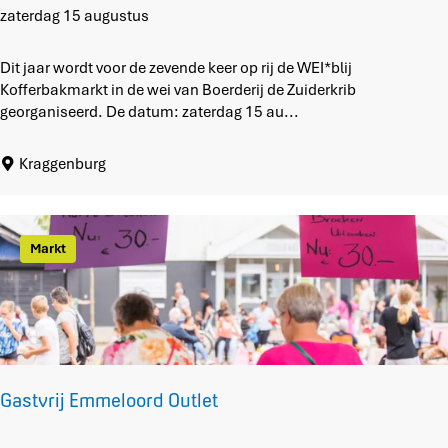
L
W
zaterdag 15 augustus
D
E
O
I
Dit jaar wordt voor de zevende keer op rij de WEI*blij
R
*
Kofferbakmarkt in de wei van Boerderij de Zuiderkrib
A
b
georganiseerd. De datum: zaterdag 15 au...
D
l
O
i
Kraggenburg
j
K
o
f
Markt
f
e
r
b
a
k
m
Gastvrij Emmeloord Outlet
a
r