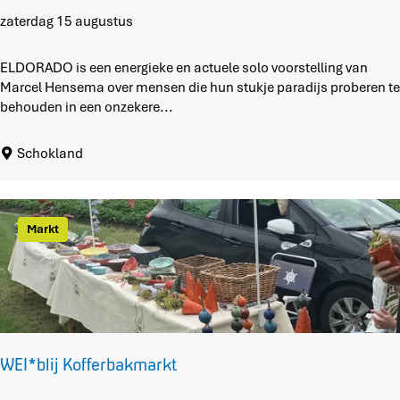
i
j
M
zaterdag 15 augustus
f
a
M
r
ELDORADO is een energieke en actuele solo voorstelling van
a
c
Marcel Hensema over mensen die hun stukje paradijs proberen te
s
e
behouden in een onzekere...
t
l
e
H
Schokland
l
e
i
n
n
s
g
e
Markt
m
a
s
p
e
e
l
WEI*blij Kofferbakmarkt
t
E