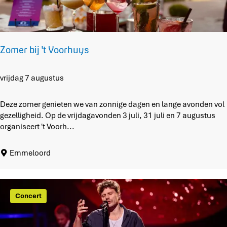
o
p
:
Zomer bij 't Voorhuys
Z
vrijdag 7 augustus
o
m
Deze zomer genieten we van zonnige dagen en lange avonden vol
e
gezelligheid. Op de vrijdagavonden 3 juli, 31 juli en 7 augustus
r
organiseert 't Voorh...
b
i
Emmeloord
j
'
t
V
Concert
o
o
r