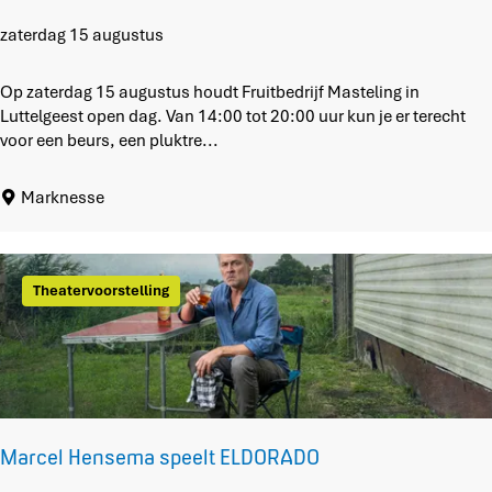
O
zaterdag 15 augustus
p
e
Op zaterdag 15 augustus houdt Fruitbedrijf Masteling in
n
Luttelgeest open dag. Van 14:00 tot 20:00 uur kun je er terecht
d
voor een beurs, een pluktre...
a
g
Marknesse
b
i
j
F
Theatervoorstelling
r
u
i
t
b
e
d
Marcel Hensema speelt ELDORADO
r