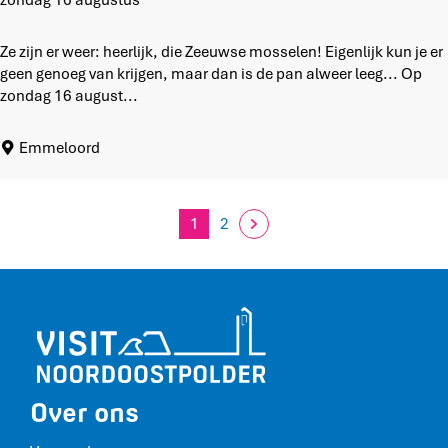
zondag 16 augustus
e
n
t
b
Ze zijn er weer: heerlijk, die Zeeuwse mosselen! Eigenlijk kun je er
e
geen genoeg van krijgen, maar dan is de pan alweer leeg... Op
p
zondag 16 august...
e
r
Emmeloord
k
t
m
o
1
2
H
G
G
s
s
u
a
a
e
i
n
n
l
d
a
e
a
n
i
a
a
e
g
r
r
t
Over ons
e
e
p
d
n
p
a
e