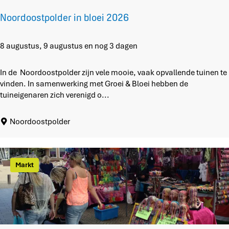
n
b
Noordoostpolder in bloei 2026
l
o
e
N
8 augustus, 9 augustus en nog 3 dagen
i
o
o
In de Noordoostpolder zijn vele mooie, vaak opvallende tuinen te
r
vinden. In samenwerking met Groei & Bloei hebben de
d
tuineigenaren zich verenigd o...
o
o
Noordoostpolder
s
t
p
o
Markt
l
d
e
r
i
n