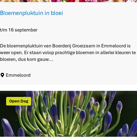
w
a
Bloemenpluktuin in bloei
t
b
e
B
t/m 16 september
n
l
i
o
De bloemenpluktuin van Boerderij Groeizaam in Emmeloord is
k
e
weer open. Er staan volop prachtige bloemen in allerlei kleuren te
?
m
bloeien, dus kom gauw...
'
e
n
Emmeloord
p
l
u
k
Open Dag
t
u
i
n
i