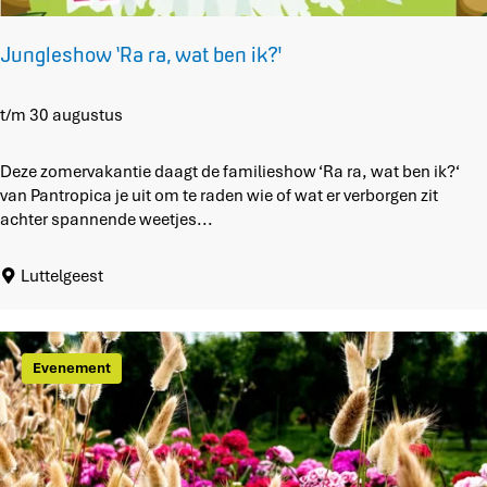
e
n
Jungleshow ‘Ra ra, wat ben ik?'
a
t
u
J
t/m 30 augustus
u
u
r
n
Deze zomervakantie daagt de familieshow ‘Ra ra, wat ben ik?‘
’
g
van Pantropica je uit om te raden wie of wat er verborgen zit
o
l
achter spannende weetjes...
p
e
S
s
Luttelgeest
c
h
h
o
o
w
k
‘
Evenement
l
R
a
a
n
r
d
a
,