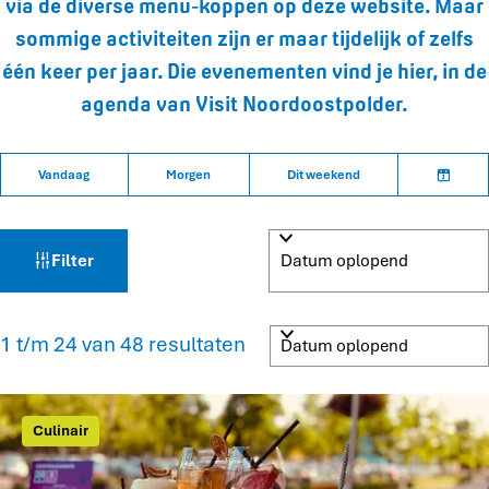
via de diverse menu-koppen op deze website. Maar
sommige activiteiten zijn er maar tijdelijk of zelfs
één keer per jaar. Die evenementen vind je hier, in de
agenda van Visit Noordoostpolder.
W
S
W
Vandaag
Morgen
Dit weekend
a
o
K
a
n
r
i
n
t
e
t
e
e
s
Filter
z
e
e
d
r
r
a
o
o
t
S
1 t/m 24 van 48 resultaten
p
u
o
e
:
m
r
k
t
e
Culinair
j
e
e
r