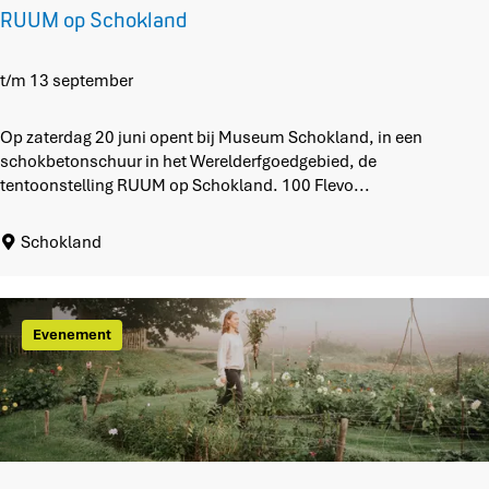
RUUM op Schokland
R
t/m 13 september
U
U
Op zaterdag 20 juni opent bij Museum Schokland, in een
M
schokbetonschuur in het Werelderfgoedgebied, de
o
tentoonstelling RUUM op Schokland. 100 Flevo...
p
S
Schokland
c
h
o
k
Evenement
l
a
n
d