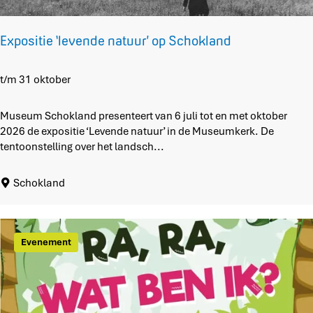
i
j
f
Expositie ‘levende natuur’ op Schokland
t
'
E
t/m 31 oktober
x
p
Museum Schokland presenteert van 6 juli tot en met oktober
o
2026 de expositie ‘Levende natuur’ in de Museumkerk. De
s
tentoonstelling over het landsch...
i
t
Schokland
i
e
‘
l
Evenement
e
v
e
n
d