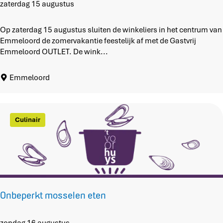
k
G
zaterdag 15 augustus
t
a
s
Op zaterdag 15 augustus sluiten de winkeliers in het centrum van
t
Emmeloord de zomervakantie feestelijk af met de Gastvrij
v
Emmeloord OUTLET. De wink...
r
i
Emmeloord
j
E
m
m
Culinair
e
l
o
o
r
d
O
Onbeperkt mosselen eten
u
t
l
O