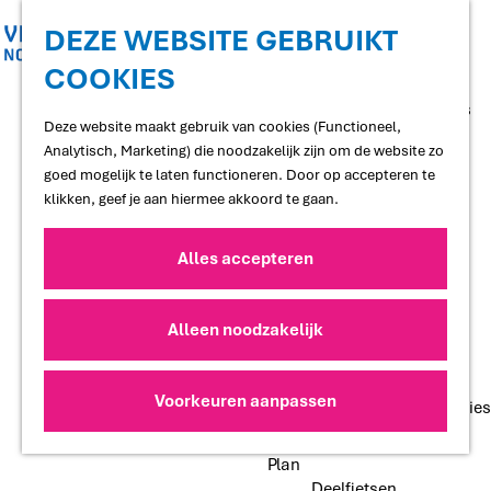
Shoppen
Uitgaan
DEZE WEBSITE GEBRUIKT
COOKIES
G
Proef
a
Restaurants en cafés
n
Deze website maakt gebruik van cookies (Functioneel,
Terrassen
a
Analytisch, Marketing) die noodzakelijk zijn om de website zo
Streekproducten
a
goed mogelijk te laten functioneren. Door op accepteren te
Voedselbossen
r
klikken, geef je aan hiermee akkoord te gaan.
Lokale makers
d
e
Alles accepteren
Slapen
h
Hotels
o
Vakantiewoningen
m
Alleen noodzakelijk
Bed and Breakfasts
e
Campings
p
Camperplaatsen
a
Voorkeuren aanpassen
Groepsaccommodaties
g
e
Plan
Deelfietsen