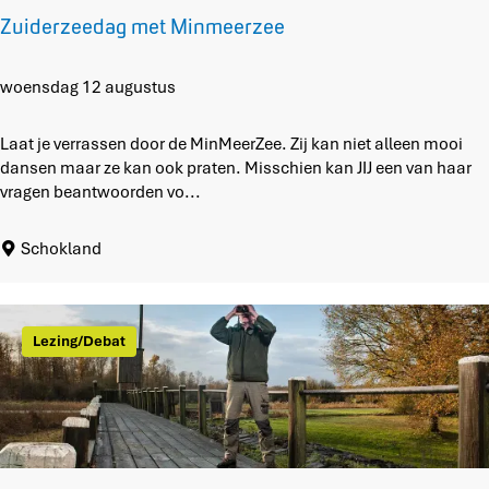
p
Zuiderzeedag met Minmeerzee
l
u
k
Z
woensdag 12 augustus
t
u
u
i
Laat je verrassen door de MinMeerZee. Zij kan niet alleen mooi
i
d
dansen maar ze kan ook praten. Misschien kan JIJ een van haar
n
e
vragen beantwoorden vo...
r
z
Schokland
e
e
d
a
Lezing/Debat
g
m
e
t
M
i