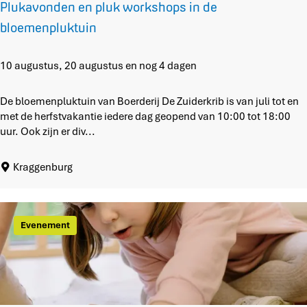
Plukavonden en pluk workshops in de
bloemenpluktuin
P
10 augustus, 20 augustus en nog 4 dagen
l
u
De bloemenpluktuin van Boerderij De Zuiderkrib is van juli tot en
k
met de herfstvakantie iedere dag geopend van 10:00 tot 18:00
a
uur. Ook zijn er div...
v
o
Kraggenburg
n
d
e
n
Evenement
e
n
p
l
u
k