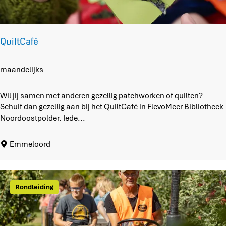
f
y
QuiltCafé
Q
maandelijks
u
i
Wil jij samen met anderen gezellig patchworken of quilten?
l
Schuif dan gezellig aan bij het QuiltCafé in FlevoMeer Bibliotheek
t
Noordoostpolder. Iede...
C
a
Emmeloord
f
é
Rondleiding