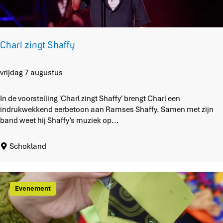
h
u
y
s
Charl zingt Shaffy
C
vrijdag 7 augustus
h
a
In de voorstelling 'Charl zingt Shaffy' brengt Charl een
r
indrukwekkend eerbetoon aan Ramses Shaffy. Samen met zijn
l
band weet hij Shaffy’s muziek op...
z
i
Schokland
n
g
t
S
Evenement
h
a
f