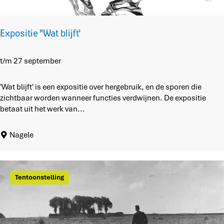
r
d
v
Expositie "Wat blijft'
a
n
u
E
t/m 27 september
i
x
t
p
'Wat blijft' is een expositie over hergebruik, en de sporen die
d
o
zichtbaar worden wanneer functies verdwijnen. De expositie
e
s
betaat uit het werk van...
p
i
l
t
Nagele
u
i
k
e
t
"
r
W
Tentoonstelling
e
a
i
t
n
b
l