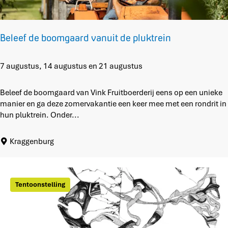
Beleef de boomgaard vanuit de pluktrein
B
7 augustus, 14 augustus en 21 augustus
e
l
Beleef de boomgaard van Vink Fruitboerderij eens op een unieke
e
manier en ga deze zomervakantie een keer mee met een rondrit in
e
hun pluktrein. Onder...
f
d
Kraggenburg
e
b
o
o
Tentoonstelling
m
g
a
a