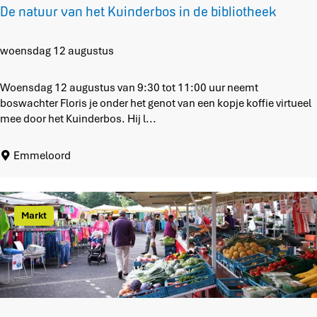
n
De natuur van het Kuinderbos in de bibliotheek
m
e
e
D
woensdag 12 augustus
r
e
z
n
Woensdag 12 augustus van 9:30 tot 11:00 uur neemt
e
a
boswachter Floris je onder het genot van een kopje koffie virtueel
e
t
mee door het Kuinderbos. Hij l...
u
u
Emmeloord
r
v
a
n
Markt
h
e
t
K
u
i
n