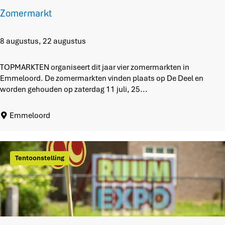
b
Zomermarkt
l
o
e
Z
8 augustus, 22 augustus
i
o
2
m
TOPMARKTEN organiseert dit jaar vier zomermarkten in
0
e
Emmeloord. De zomermarkten vinden plaats op De Deel en
2
r
worden gehouden op zaterdag 11 juli, 25...
6
m
a
Emmeloord
r
k
t
Tentoonstelling