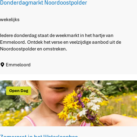
Donderdagmarkt Noordoostpolder
d
e
r
D
wekelijks
b
o
o
n
Iedere donderdag staat de weekmarkt in het hartje van
s
d
Emmeloord. Ontdek het verse en veelzijdige aanbod uit de
i
e
Noordoostpolder en omstreken.
n
r
d
d
Emmeloord
e
a
b
g
i
m
b
a
Open Dag
l
r
i
k
o
t
t
N
h
o
e
o
e
r