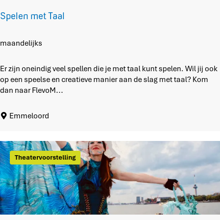
w
Spelen met Taal
o
r
k
S
maandelijks
s
p
h
e
Er zijn oneindig veel spellen die je met taal kunt spelen. Wil jij ook
o
l
op een speelse en creatieve manier aan de slag met taal? Kom
p
e
dan naar FlevoM...
s
n
i
m
Emmeloord
n
e
d
t
e
T
b
a
Theatervoorstelling
l
a
o
l
e
m
e
n